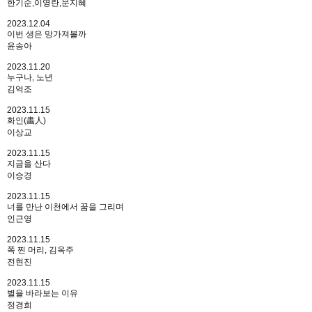
한기순,이영란,문지혜
2023.12.04
이번 생은 망가져볼까
윤송아
2023.11.20
누구나, 노년
김억조
2023.11.15
화인(畵人)
이상교
2023.11.15
지금을 산다
이승경
2023.11.15
너를 만난 이천에서 꿈을 그리며
인근영
2023.11.15
쪽 찐 머리, 김옥주
전현진
2023.11.15
별을 바라보는 이유
정경희