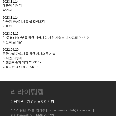
2023.11.14
대충씨 이야기
박민서
2023.11.14
마음의 중심에서 말을 걸어오다
연옥현
2023.04.15
(다문화) 임산부를 위한 지역사회 자원·사회복지 자료집 / 대전편
차은석,김귀남
2022.09.20
중환자실 간호사를 위한 의사소통 기술
최지연,최성미
이전글
학술지 게재
23.06.12
다음글
한글 편집
22.05.28
리라이팅랩
이용약관
개인정보처리방침
리라이팅랩 | 대표. 김희주 | E-mail. rewritinglab@naver.com |
사업자등록번호. 614-02-66523